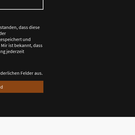
rstanden, dass diese
der
espeichert und
 Mir ist bekannt, dass
ung jederzeit
orderlichen Felder aus.
nd