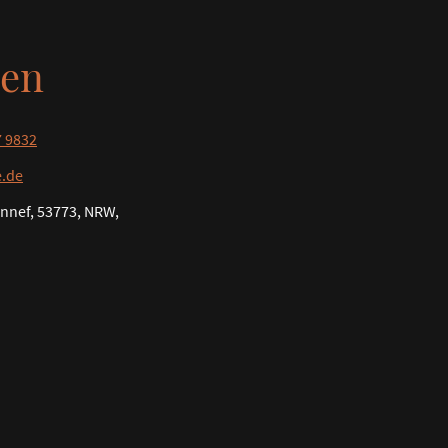
en
7 9832
e.de
ennef, 53773, NRW,